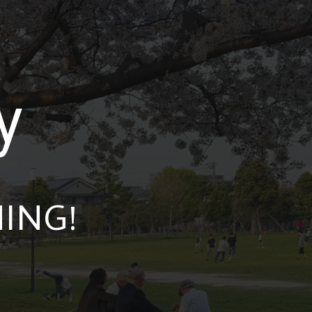
y
ING!