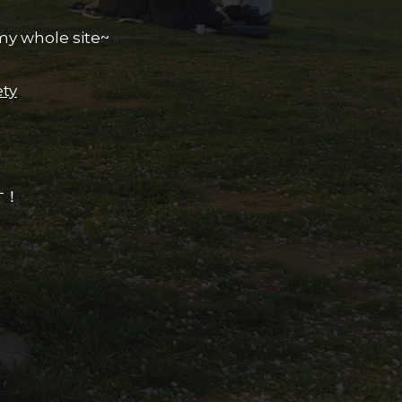
my whole site~
ety
す！