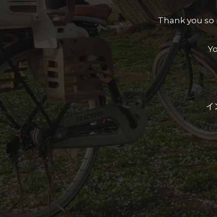
Thank you so 
Yo
イ